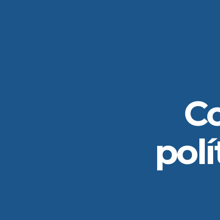
C
polí