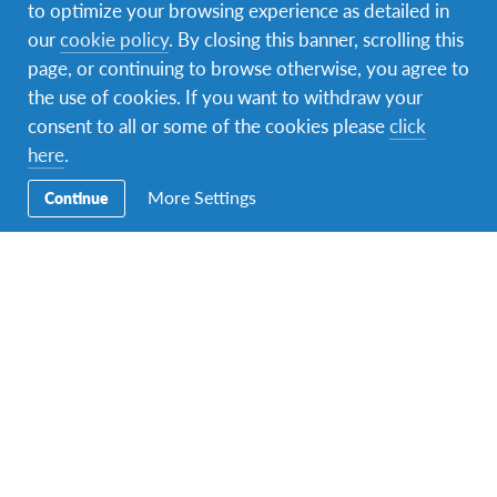
to optimize your browsing experience as detailed in
our
cookie policy
. By closing this banner, scrolling this
page, or continuing to browse otherwise, you agree to
the use of cookies. If you want to withdraw your
consent to all or some of the cookies please
click
here
.
Año Escolar en Bélgica Francesa
More Settings
Continue
Bélgica Francesa
DESTINO
DURACIÓN
COSTO
8 meses o más
13.900 USD + IVA
FECHAS DEL PROGRAMA
Ago 2026 - Jul 2027