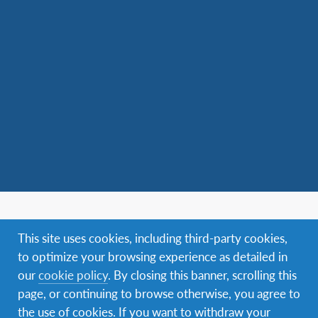
Facebook
Instagram
Messenger
WhatsApp
This site uses cookies, including third-party cookies,
to optimize your browsing experience as detailed in
Navegación
Programa Escolar
our
cookie policy
. By closing this banner, scrolling this
Secundaria
page, or continuing to browse otherwise, you agree to
Programa de Hospedaje
the use of cookies. If you want to withdraw your