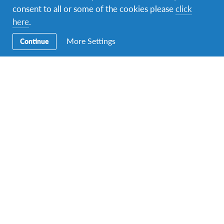
consent to all or some of the cookies please
click
¿Quieres ser Voluntario?
here
.
More Settings
Continue
Contáctenos
Para contactar a AFS Intercultural Programs, INC., llámanos al
+593 (96) 177 7700
O visítanos
bajo cita previa
en la Av. 12 de Octubre y
Lincoln. Edificio Torre 1492, piso 16. Quito, Ecuador
Acerca de AFS
AFS es una organización internacional, voluntaria, no
gubernamental, sin fines de lucro, que promueve
oportunidades de aprendizaje intercultural para ayudar a las
personas a desarrollar el conocimiento, las destrezas y el
entendimiento necesarios para crear un mundo más justo y
pacífico.