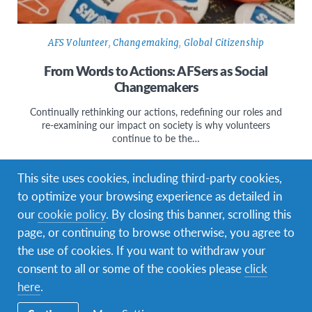
AFS Volunteer
,
Changemaking
,
Global Citizenship
From Words to Actions: AFSers as Social
Changemakers
Continually rethinking our actions, redefining our roles and
re-examining our impact on society is why volunteers
continue to be the…
This site uses cookies, including third-party cookies,
to optimize your browsing experience as detailed in
our
cookie policy
. By closing this banner, scrolling this
page, or continuing to browse otherwise, you agree to
Facebook
Instagram
Messenger
WhatsApp
the use of cookies. If you want to withdraw your
consent to all or some of the cookies please
click
here
.
Navegación
Programa Escolar
Secundaria